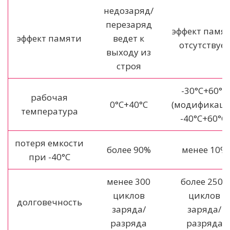
недозаряд/
перезаряд
эффект памя
эффект памяти
ведет к
отсутствует
выходу из
строя
-30°C+60°C
рабочая
0°C+40°C
(модификац
температура
-40°C+60°C)
потеря емкости
более 90%
менее 10%
при -40°C
менее 300
более 2500
циклов
циклов
долговечность
заряда/
заряда/
разряда
разряда