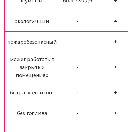
шумный
более 80 Дб
+
экологичный
-
+
пожаробезопасный
-
+
может работать в
закрытых
-
+
помещениях
без расходников
-
+
без топлива
-
+